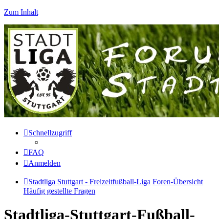
Zum Inhalt
Schnellzugriff
FAQ
Anmelden
Stadtliga Stuttgart - Freizeitfußball-Liga
Foren-Übersicht
Häufig gestellte Fragen
Stadtliga-Stuttgart-Fußball-